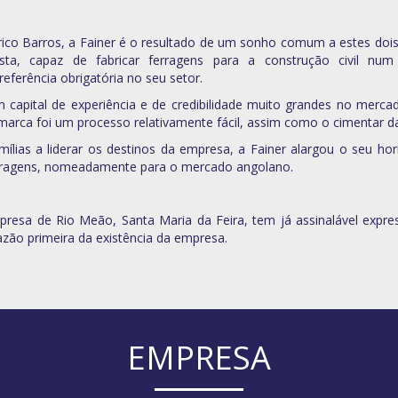
co Barros, a Fainer é o resultado de um sonho comum a estes dois 
esta, capaz de fabricar ferragens para a construção civil n
eferência obrigatória no seu setor.
apital de experiência e de credibilidade muito grandes no merca
 marca foi um processo relativamente fácil, assim como o cimentar d
lias a liderar os destinos da empresa, a Fainer alargou o seu hor
 ferragens, nomeadamente para o mercado angolano.
presa de Rio Meão, Santa Maria da Feira, tem já assinalável expre
zão primeira da existência da empresa.
EMPRESA