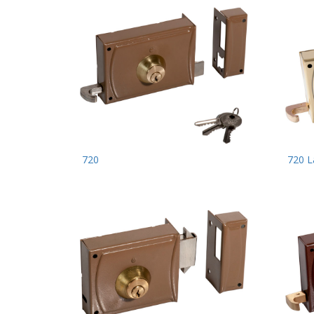
720
720 L