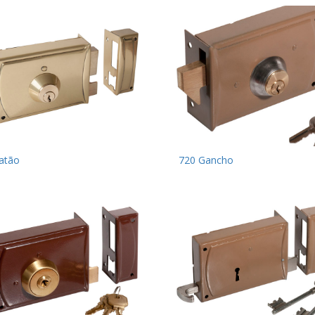
atão
720 Gancho