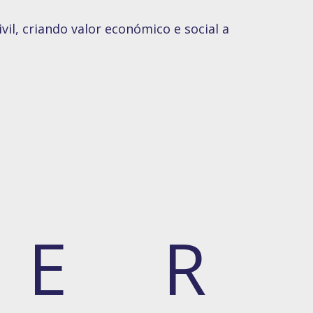
il, criando valor económico e social a
E
R